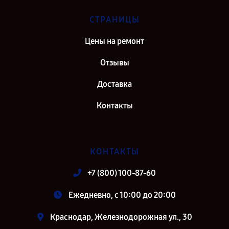
Ремонт фотоаппарата Olympus E‑M5 Mark II 1442 EZ Kit в г. Санкт-
СТРАНИЦЫ
Петербург
Цены на ремонт
Отзывы
Доставка
Контакты
КОНТАКТЫ
+7 (800) 100-87-60
Ежедневно, с 10:00 до 20:00
Краснодар, Железнодорожная ул., 30