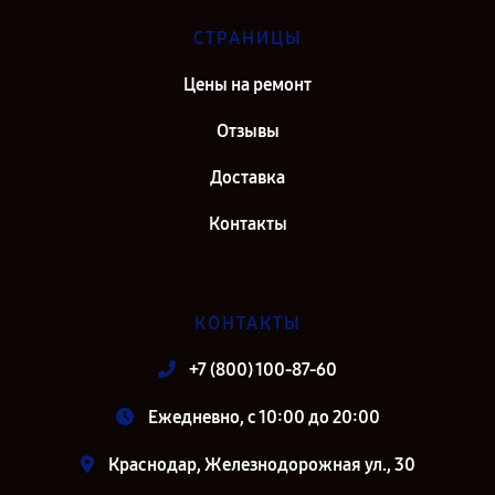
Ремонт объектива Olympus M.ZUIKO DIGITAL ED 12‑100mm F4.0 IS
СТРАНИЦЫ
PRO в г. Киров
Цены на ремонт
Ремонт объектива Olympus M.ZUIKO DIGITAL ED 12‑100mm F4.0 IS
PRO в г. Москва
Отзывы
Ремонт объектива Olympus M.ZUIKO DIGITAL ED 12‑100mm F4.0 IS
Доставка
PRO в г. Санкт-Петербург
Контакты
КОНТАКТЫ
+7 (800) 100-87-60
Ежедневно, с 10:00 до 20:00
Краснодар, Железнодорожная ул., 30