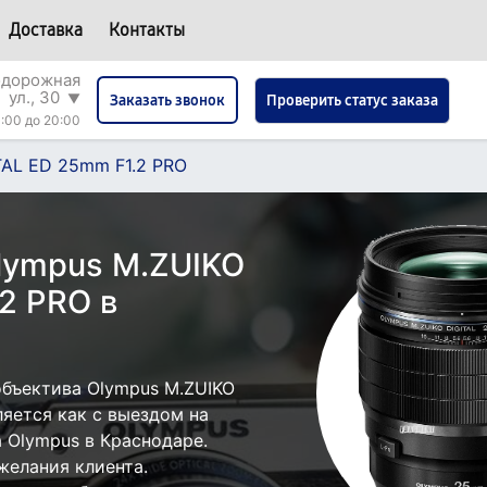
Доставка
Контакты
одорожная
ул., 30
▼
Проверить статус заказа
Заказать звонок
:00 до 20:00
TAL ED 25mm F1.2 PRO
lympus M.ZUIKO
2 PRO в
бъектива Olympus M.ZUIKO
яется как с выездом на
а Olympus в Краснодаре.
желания клиента.