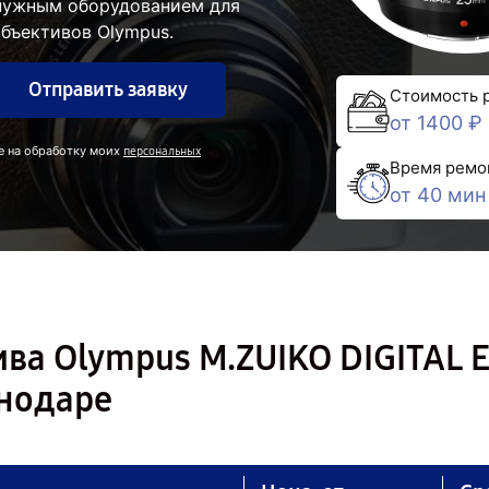
 нужным оборудованием для
бъективов Olympus.
Отправить заявку
Стоимость 
от 1400 ₽
е на обработку моих
персональных
Время ремо
от 40 мин
ва Olympus M.ZUIKO DIGITAL 
снодаре