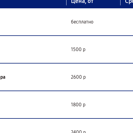
Цена, от
Ср
бесплатно
1500 р
ора
2600 р
1800 р
2400 р